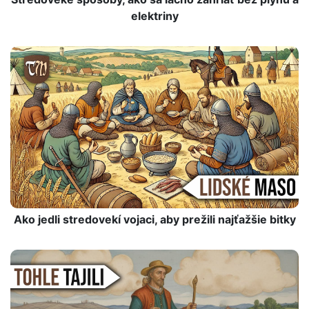
elektriny
Ako jedli stredovekí vojaci, aby prežili najťažšie bitky