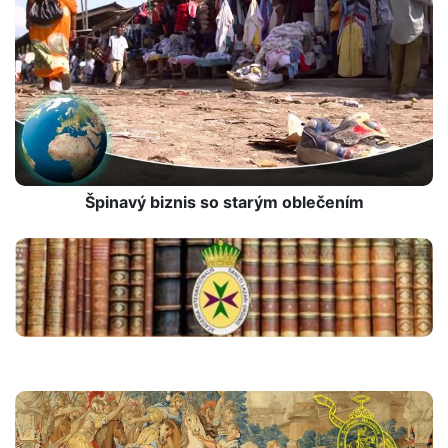
Špinavý biznis so starým oblečením