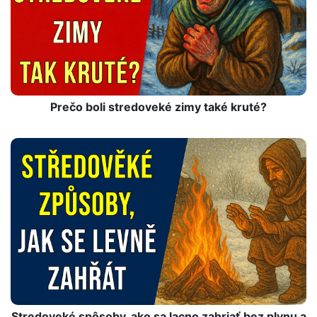
Prečo boli stredoveké zimy také kruté?
Stredoveké spôsoby, ako sa lacno zahriať bez plynu a