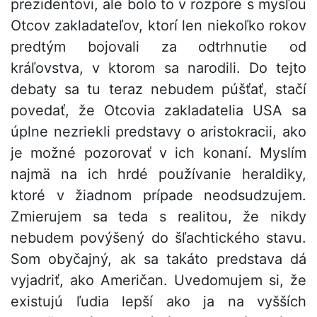
prezidentovi, ale bolo to v rozpore s mysľou
Otcov zakladateľov, ktorí len niekoľko rokov
predtým bojovali za odtrhnutie od
kráľovstva, v ktorom sa narodili. Do tejto
debaty sa tu teraz nebudem púšťať, stačí
povedať, že Otcovia zakladatelia USA sa
úplne nezriekli predstavy o aristokracii, ako
je možné pozorovať v ich konaní. Myslím
najmä na ich hrdé používanie heraldiky,
ktoré v žiadnom prípade neodsudzujem.
Zmierujem sa teda s realitou, že nikdy
nebudem povýšený do šľachtického stavu.
Som obyčajný, ak sa takáto predstava dá
vyjadriť, ako Američan. Uvedomujem si, že
existujú ľudia lepší ako ja na vyšších