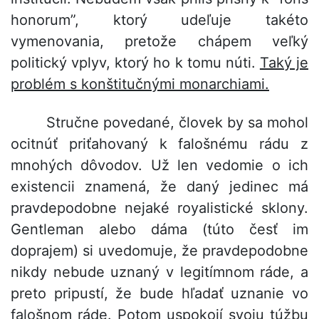
honorum”, ktorý udeľuje takéto
vymenovania, pretože chápem veľký
politický vplyv, ktorý ho k tomu núti.
Taký je
problém s konštitučnými monarchiami.
Stručne povedané, človek by sa mohol
ocitnúť priťahovaný k falošnému rádu z
mnohých dôvodov. Už len vedomie o ich
existencii znamená, že daný jedinec má
pravdepodobne nejaké royalistické sklony.
Gentleman alebo dáma (túto česť im
doprajem) si uvedomuje, že pravdepodobne
nikdy nebude uznaný v legitímnom ráde, a
preto pripustí, že bude hľadať uznanie vo
falošnom ráde. Potom uspokojí svoju túžbu