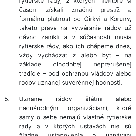
rytierske rády, z ktorých niektoré si
časom získali značnú prestíž a
formálnu platnosť od Cirkvi a Koruny,
takéto práva na vytváranie rádov už
dávno zanikli a v súčasnosti musia
rytierske rády, ako ich chápeme dnes,
vždy vychádzať z alebo byť – na
základe dlhodobej neprerušenej
tradície – pod ochranou vládcov alebo
rodov uznanej suverénnej hodnosti.
Uznanie rádov štátmi alebo
nadnárodnými organizáciami, ktoré
samy o sebe nemajú vlastné rytierske
rády a v ktorých ústavách nie sú
žiadne ustanovenia o uznávaní