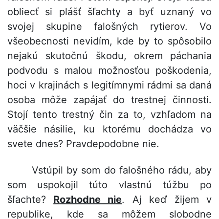
obliecť si plášť šľachty a byť uznaný vo
svojej skupine falošných rytierov. Vo
všeobecnosti nevidím, kde by to spôsobilo
nejakú skutočnú škodu, okrem páchania
podvodu s malou možnosťou poškodenia,
hoci v krajinách s legitímnymi rádmi sa daná
osoba môže zapájať do trestnej činnosti.
Stojí tento trestný čin za to, vzhľadom na
väčšie násilie, ku ktorému dochádza vo
svete dnes? Pravdepodobne nie.
Vstúpil by som do falošného rádu, aby
som uspokojil túto vlastnú túžbu po
šľachte?
Rozhodne nie
. Aj keď žijem v
republike, kde sa môžem slobodne