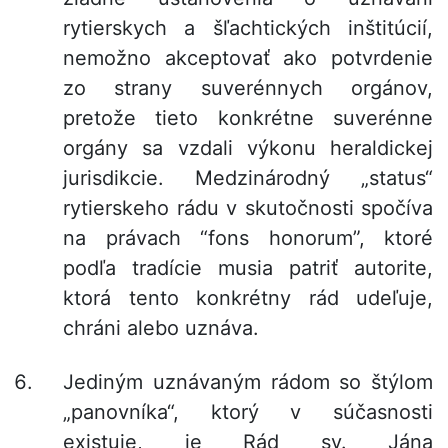
rytierskych a šľachtických inštitúcií,
nemožno akceptovať ako potvrdenie
zo strany suverénnych orgánov,
pretože tieto konkrétne suverénne
orgány sa vzdali výkonu heraldickej
jurisdikcie. Medzinárodný „status“
rytierskeho rádu v skutočnosti spočíva
na právach “fons honorum”, ktoré
podľa tradície musia patriť autorite,
ktorá tento konkrétny rád udeľuje,
chráni alebo uznáva.
Jediným uznávaným rádom so štýlom
„panovníka“, ktorý v súčasnosti
existuje, je Rád sv. Jána