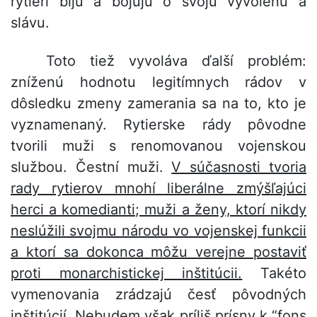
rytieri bijú a bojujú o svoju vyvolenú a
slávu.
Toto tiež vyvoláva ďalší problém:
zníženú hodnotu legitímnych rádov v
dôsledku zmeny zamerania sa na to, kto je
vyznamenaný. Rytierske rády pôvodne
tvorili muži s renomovanou vojenskou
službou. Čestní muži.
V súčasnosti tvoria
rady rytierov mnohí liberálne zmýšľajúci
herci a komedianti; muži a ženy, ktorí nikdy
neslúžili svojmu národu vo vojenskej funkcii
a ktorí sa dokonca môžu verejne postaviť
proti monarchistickej inštitúcii.
Takéto
vymenovania zrádzajú česť pôvodných
inštitúcií. Nebudem však príliš prísny k “fons