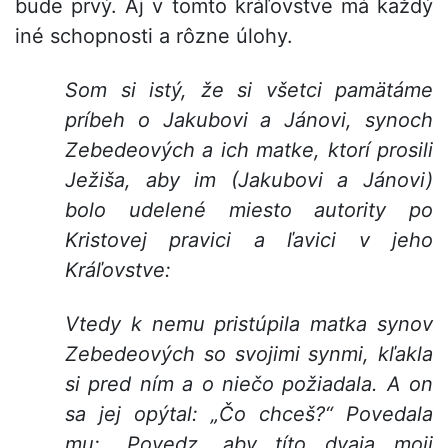
bude prvý. Aj v tomto kráľovstve má každý
iné schopnosti a rôzne úlohy.
Som si istý, že si všetci pamätáme
príbeh o Jakubovi a Jánovi, synoch
Zebedeových a ich matke, ktorí prosili
Ježiša, aby im (Jakubovi a Jánovi)
bolo udelené miesto autority po
Kristovej pravici a ľavici v jeho
Kráľovstve:
Vtedy k nemu pristúpila matka synov
Zebedeových so svojimi synmi, kľakla
si pred ním a o niečo požiadala. A on
sa jej opýtal: „Čo chceš?“ Povedala
mu: „Povedz, aby títo dvaja moji