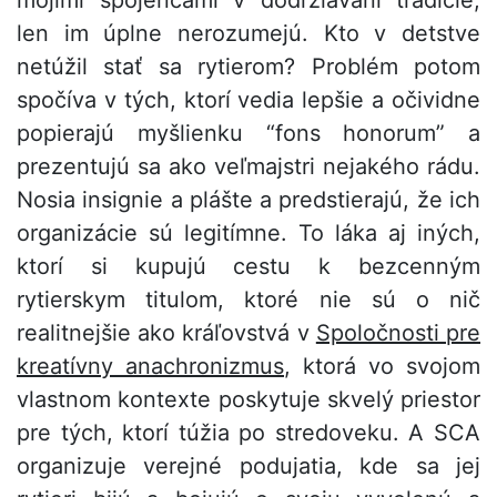
mojimi spojencami v dodržiavaní tradície,
len im úplne nerozumejú. Kto v detstve
netúžil stať sa rytierom? Problém potom
spočíva v tých, ktorí vedia lepšie a očividne
popierajú myšlienku “fons honorum” a
prezentujú sa ako veľmajstri nejakého rádu.
Nosia insignie a plášte a predstierajú, že ich
organizácie sú legitímne. To láka aj iných,
ktorí si kupujú cestu k bezcenným
rytierskym titulom, ktoré nie sú o nič
realitnejšie ako kráľovstvá v
Spoločnosti pre
kreatívny anachronizmus
, ktorá vo svojom
vlastnom kontexte poskytuje skvelý priestor
pre tých, ktorí túžia po stredoveku. A SCA
organizuje verejné podujatia, kde sa jej