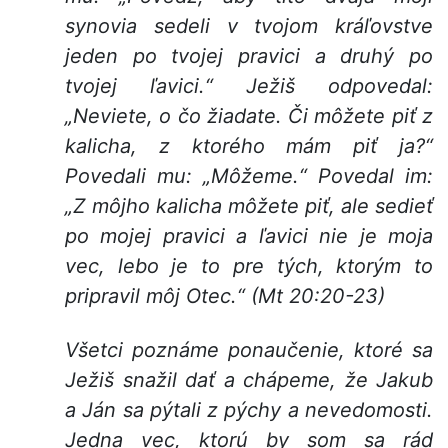
synovia sedeli v tvojom kráľovstve
jeden po tvojej pravici a druhý po
tvojej ľavici.“ Ježiš odpovedal:
„Neviete, o čo žiadate. Či môžete piť z
kalicha, z ktorého mám piť ja?“
Povedali mu: „Môžeme.“ Povedal im:
„Z môjho kalicha môžete piť, ale sedieť
po mojej pravici a ľavici nie je moja
vec, lebo je to pre tých, ktorým to
pripravil môj Otec.“ (Mt 20:20-23)
Všetci poznáme ponaučenie, ktoré sa
Ježiš snažil dať a chápeme, že Jakub
a Ján sa pýtali z pýchy a nevedomosti.
Jedna vec, ktorú by som sa rád