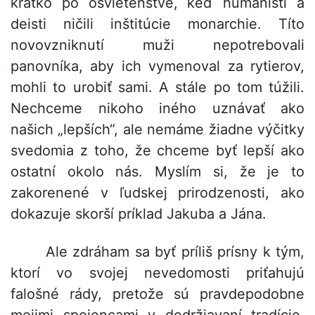
krátko po osvietenstve, keď humanisti a
deisti ničili inštitúcie monarchie. Títo
novovzniknutí muži nepotrebovali
panovníka, aby ich vymenoval za rytierov,
mohli to urobiť sami. A stále po tom túžili.
Nechceme nikoho iného uznávať ako
našich „lepších“, ale nemáme žiadne výčitky
svedomia z toho, že chceme byť lepší ako
ostatní okolo nás. Myslím si, že je to
zakorenené v ľudskej prirodzenosti, ako
dokazuje skorší príklad Jakuba a Jána.
Ale zdráham sa byť príliš prísny k tým,
ktorí vo svojej nevedomosti priťahujú
falošné rády, pretože sú pravdepodobne