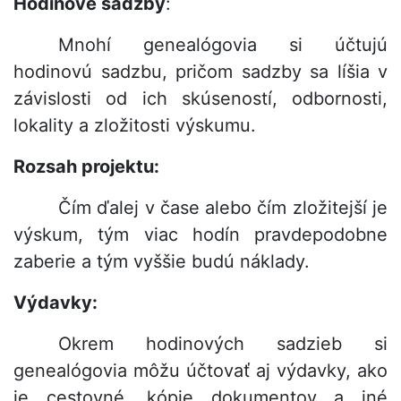
Hodinové sadzby
:
Mnohí genealógovia si účtujú
hodinovú sadzbu, pričom sadzby sa líšia v
závislosti od ich skúseností, odbornosti,
lokality a zložitosti výskumu.
Rozsah projektu:
Čím ďalej v čase alebo čím zložitejší je
výskum, tým viac hodín pravdepodobne
zaberie a tým vyššie budú náklady.
Výdavky:
Okrem hodinových sadzieb si
genealógovia môžu účtovať aj výdavky, ako
je cestovné, kópie dokumentov a iné