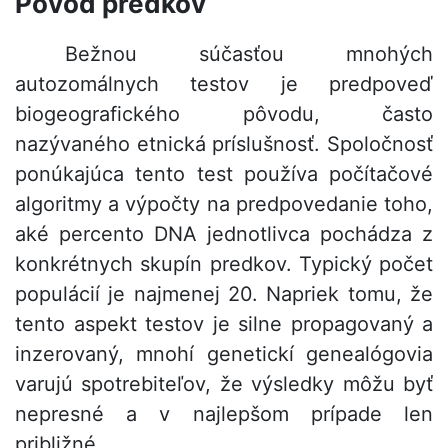
Pôvod predkov
Bežnou súčasťou mnohých
autozomálnych testov je predpoveď
biogeografického pôvodu, často
nazývaného etnická príslušnosť. Spoločnosť
ponúkajúca tento test používa počítačové
algoritmy a výpočty na predpovedanie toho,
aké percento DNA jednotlivca pochádza z
konkrétnych skupín predkov. Typický počet
populácií je najmenej 20. Napriek tomu, že
tento aspekt testov je silne propagovaný a
inzerovaný, mnohí genetickí genealógovia
varujú spotrebiteľov, že výsledky môžu byť
nepresné a v najlepšom prípade len
približné.