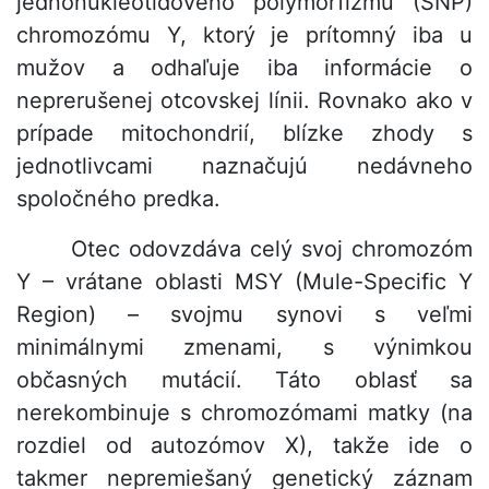
jednonukleotidového polymorfizmu (SNP)
chromozómu Y, ktorý je prítomný iba u
mužov a odhaľuje iba informácie o
neprerušenej otcovskej línii. Rovnako ako v
prípade mitochondrií, blízke zhody s
jednotlivcami naznačujú nedávneho
spoločného predka.
Otec odovzdáva celý svoj chromozóm
Y – vrátane oblasti MSY (Mule-Specific Y
Region) – svojmu synovi s veľmi
minimálnymi zmenami, s výnimkou
občasných mutácií. Táto oblasť sa
nerekombinuje s chromozómami matky (na
rozdiel od autozómov X), takže ide o
takmer nepremiešaný genetický záznam