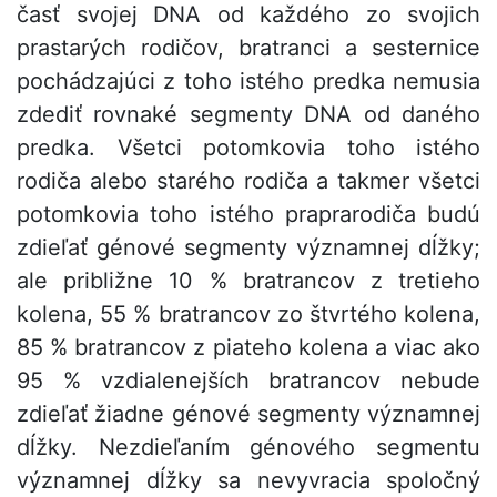
časť svojej DNA od každého zo svojich
prastarých rodičov, bratranci a sesternice
pochádzajúci z toho istého predka nemusia
zdediť rovnaké segmenty DNA od daného
predka. Všetci potomkovia toho istého
rodiča alebo starého rodiča a takmer všetci
potomkovia toho istého praprarodiča budú
zdieľať génové segmenty významnej dĺžky;
ale približne 10 % bratrancov z tretieho
kolena, 55 % bratrancov zo štvrtého kolena,
85 % bratrancov z piateho kolena a viac ako
95 % vzdialenejších bratrancov nebude
zdieľať žiadne génové segmenty významnej
dĺžky. Nezdieľaním génového segmentu
významnej dĺžky sa nevyvracia spoločný