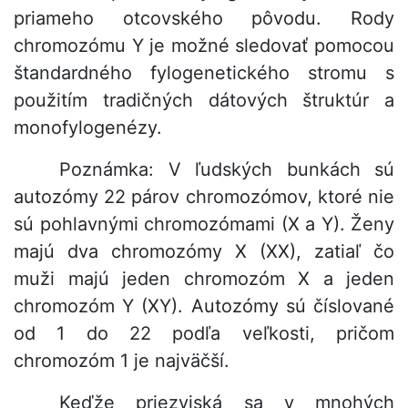
priameho otcovského pôvodu. Rody
chromozómu Y je možné sledovať pomocou
štandardného fylogenetického stromu s
použitím tradičných dátových štruktúr a
monofylogenézy.
Poznámka: V ľudských bunkách sú
autozómy 22 párov chromozómov, ktoré nie
sú pohlavnými chromozómami (X a Y). Ženy
majú dva chromozómy X (XX), zatiaľ čo
muži majú jeden chromozóm X a jeden
chromozóm Y (XY). Autozómy sú číslované
od 1 do 22 podľa veľkosti, pričom
chromozóm 1 je najväčší.
Keďže priezviská sa v mnohých