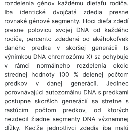
rozdelenia génov každému dieťaťu rodiča.
Iba identické dvojčatá zdedia presne
rovnaké génové segmenty. Hoci dieťa zdedí
presne polovicu svojej DNA od každého
rodiča, percento zdedené od akéhokoľvek
daného predka v skoršej generácii (s
výnimkou DNA chromozómu X) sa pohybuje
v rámci normálneho rozdelenia okolo
strednej hodnoty 100 % delenej počtom
predkov v danej generácii. Jedinec
porovnávajúci autozomálnu DNA s predkami
postupne skorších generácií sa stretne s
rastúcim počtom predkov, od ktorých
nezdedil žiadne segmenty DNA významnej
dĺžky. Keďže jednotlivci zdedia iba malú