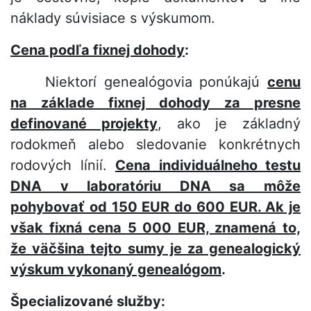
náklady súvisiace s výskumom.
Cena podľa fixnej dohody
:
Niektorí genealógovia ponúkajú
cenu
na základe fixnej dohody za presne
definované projekty
, ako je základný
rodokmeň alebo sledovanie konkrétnych
rodových línií.
Cena individuálneho testu
DNA v laboratóriu DNA sa môže
pohybovať od 150 EUR do 600 EUR. Ak je
však fixná cena 5 000 EUR, znamená to,
že väčšina tejto sumy je za genealogický
výskum vykonaný genealógom
.
Špecializované služby: