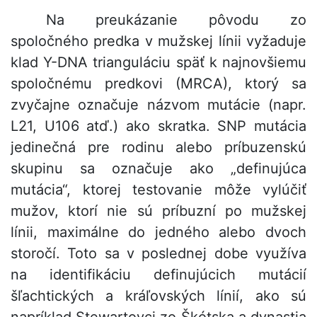
Na preukázanie pôvodu zo
spoločného predka v mužskej línii vyžaduje
klad Y-DNA trianguláciu späť k najnovšiemu
spoločnému predkovi (MRCA), ktorý sa
zvyčajne označuje názvom mutácie (napr.
L21, U106 atď.) ako skratka. SNP mutácia
jedinečná pre rodinu alebo príbuzenskú
skupinu sa označuje ako „definujúca
mutácia“, ktorej testovanie môže vylúčiť
mužov, ktorí nie sú príbuzní po mužskej
línii, maximálne do jedného alebo dvoch
storočí. Toto sa v poslednej dobe využíva
na identifikáciu definujúcich mutácií
šľachtických a kráľovských línií, ako sú