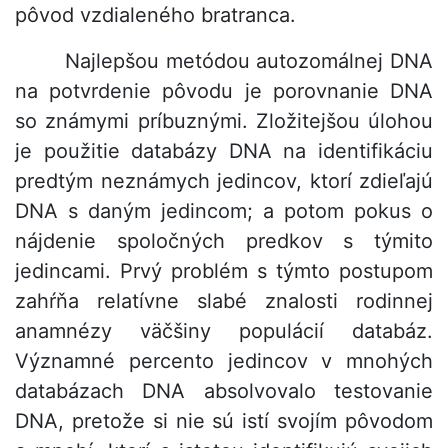
pôvod vzdialeného bratranca.
Najlepšou metódou autozomálnej DNA
na potvrdenie pôvodu je porovnanie DNA
so známymi príbuznými. Zložitejšou úlohou
je použitie databázy DNA na identifikáciu
predtým neznámych jedincov, ktorí zdieľajú
DNA s daným jedincom; a potom pokus o
nájdenie spoločných predkov s týmito
jedincami. Prvý problém s týmto postupom
zahŕňa relatívne slabé znalosti rodinnej
anamnézy väčšiny populácií databáz.
Významné percento jedincov v mnohých
databázach DNA absolvovalo testovanie
DNA, pretože si nie sú istí svojím pôvodom