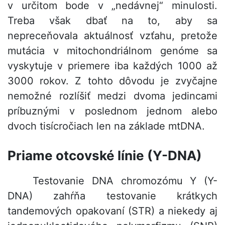
v určitom bode v „nedávnej“ minulosti.
Treba však dbať na to, aby sa
nepreceňovala aktuálnosť vzťahu, pretože
mutácia v mitochondriálnom genóme sa
vyskytuje v priemere iba každých 1000 až
3000 rokov. Z tohto dôvodu je zvyčajne
nemožné rozlíšiť medzi dvoma jedincami
príbuznými v poslednom jednom alebo
dvoch tisícročiach len na základe mtDNA.
Priame otcovské línie (Y-DNA)
Testovanie DNA chromozómu Y (Y-
DNA) zahŕňa testovanie krátkych
tandemových opakovaní (STR) a niekedy aj