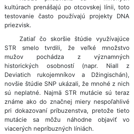
kultúrach prenášajú po otcovskej línii, toto
testovanie často používajú projekty DNA
priezvisk.
Zatiaľ čo skoršie štúdie využívajúce
STR smelo tvrdili, že veľké množstvo
mužov pochádza z významných
historických osobností (napr. Niall z
Deviatich rukojemníkov a Džingischán),
novšie štúdie SNP ukázali, že mnohé z nich
sú neplatné. Najmä STR mutácie sú teraz
známe ako do značnej miery nespoľahlivé
pri dokazovaní príbuzenstva, pretože tieto
mutácie sa môžu náhodne objaviť vo
viacerých nepríbuzných líniách.