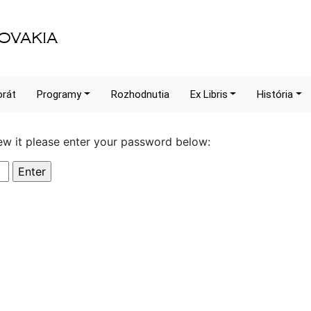
OVAKIA
orát
Programy
Rozhodnutia
Ex Libris
História
ew it please enter your password below: