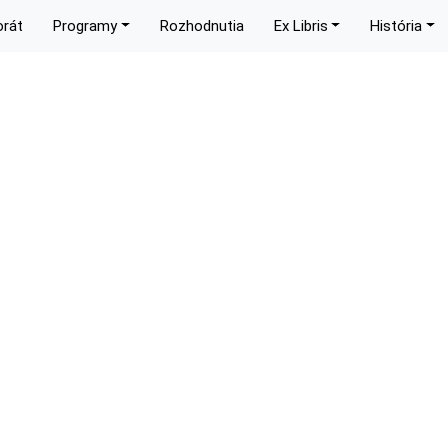
orát
Programy
Rozhodnutia
Ex Libris
História